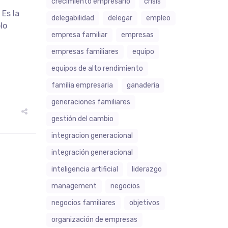
crecimiento empresario
crisis
 Es la
delegabilidad
delegar
empleo
lo
empresa familiar
empresas
empresas familiares
equipo
equipos de alto rendimiento
familia empresaria
ganaderia
generaciones familiares
gestión del cambio
integracion generacional
integración generacional
inteligencia artificial
liderazgo
management
negocios
negocios familiares
objetivos
organización de empresas