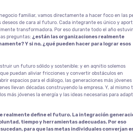
egocio familiar, vamos directamente a hacer foco en las p
us deseos de cara al futuro. Cada integrante es único y apor
almente transformadora. Por eso durante todo el año estuv
tas preguntas:
¿están las organizaciones realmente
namente? Y si no, ¿qué pueden hacer para lograr esos
struir un futuro sólido y sostenible; y en aqnitio solemos
que puedan aliviar fricciones y convertir obstáculos en
rir espacios para el diálogo, las generaciones más jóvenes
ienes llevan décadas construyendo la empresa. Y, al mismo 
s más jóvenes la energía y las ideas necesarias para adapt
e realmente define el futuro. La integración generaci
oluntad, tiempo y herramientas adecuadas. Por eso
sucedan, para que las metas individuales converjan e