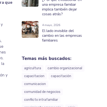
ura que
una empresa familiar
implica también dejar
cosas atrás?
 y
4 mayo, 2026
El lado invisible del
cambio en las empresas
familiares
,
ue
enes
Temas más buscados:
o,
 la
agricultura
cambio organizacional
ión y
capacitacion
capacitación
comunicacion
comunidad de negocios
conflicto intrafamiliar