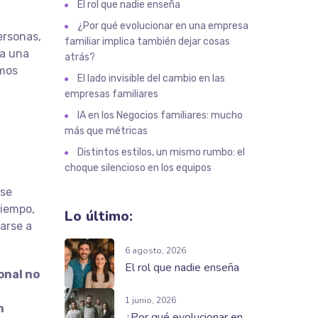
El rol que nadie enseña
¿Por qué evolucionar en una empresa
ersonas,
familiar implica también dejar cosas
ta una
atrás?
imos
El lado invisible del cambio en las
empresas familiares
IA en los Negocios familiares: mucho
más que métricas
Distintos estilos, un mismo rumbo: el
choque silencioso en los equipos
 se
tiempo,
Lo último:
arse a
6 agosto, 2026
El rol que nadie enseña
onal no
1 junio, 2026
n
¿Por qué evolucionar en